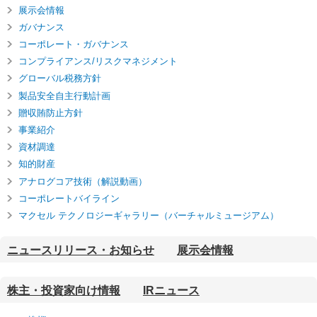
展示会情報
ニ
先
ュ
頭
ガバナンス
ー
に
コーポレート・ガバナンス
に
戻
コンプライアンス/リスクマネジメント
移
り
グローバル税務方針
動
ま
し
す
製品安全自主行動計画
ま
贈収賄防止方針
す
事業紹介
ペ
ー
資材調達
ジ
知的財産
本
アナログコア技術（解説動画）
文
コーポレートバイライン
に
移
マクセル テクノロジーギャラリー
（バーチャルミュージアム）
動
し
ニュースリリース・お知らせ
展示会情報
ま
す
フ
株主・投資家向け情報
IRニュース
ッ
タ