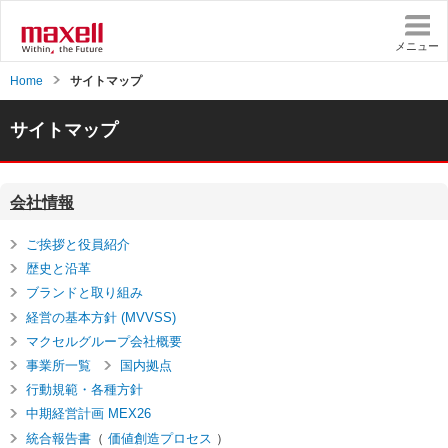
ペ
ペ
ー
ー
ジ
ジ
メニュー
内
の
Home
サイトマップ
を
終
移
わ
動
り
サイトマップ
す
で
る
す
た
ヘ
め
ッ
会社情報
の
ダ
リ
ー
ご挨拶と役員紹介
ン
情
歴史と沿革
ク
報
ブランドと取り組み
で
に
す
戻
経営の基本方針 (MVVSS)
サ
り
マクセルグループ会社概要
イ
ま
事業所一覧
国内拠点
ト
す
内
ペ
行動規範・各種方針
共
ー
中期経営計画 MEX26
通
ジ
統合報告書
（
価値創造プロセス
）
メ
の