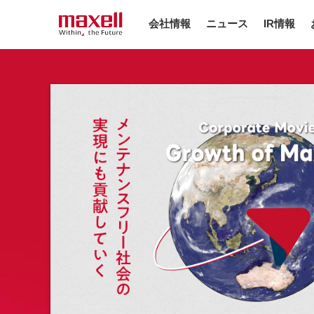
ペ
ペ
会社情報
ニュース
IR情報
ー
ー
ジ
ジ
内
の
を
終
移
わ
動
り
す
で
る
す
た
ヘ
め
ッ
の
ダ
リ
ー
ン
情
ク
報
で
に
す
戻
サ
り
イ
ま