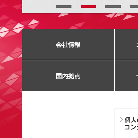
ト
す
内
ペ
共
ー
通
ジ
メ
の
ニ
先
会社情報
ュ
頭
ー
に
に
戻
移
り
国内拠点
動
ま
し
す
ま
す
ペ
ー
ジ
本