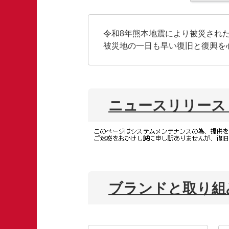
文
に
移
令和8年熊本地震により被災され
動
被災地の一日も早い復旧と復興を
し
ま
す
フ
ッ
ニュースリリース
タ
ー
情
報
に
移
ブランドと取り組
動
し
ま
す