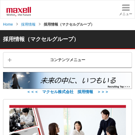
ペ
ペ
ー
ー
ジ
ジ
メニュー
内
の
Home
採用情報
採用情報（マクセルグループ）
を
終
移
わ
動
り
採用情報（マクセルグループ）
す
で
る
す
た
ヘ
コンテンツメニュー
め
ッ
の
ダ
リ
ー
ン
情
ク
報
で
に
＜＜＜ マクセル株式会社 採用情報 ＞＞＞
す
戻
サ
り
イ
ま
ト
す
内
ペ
共
ー
通
ジ
メ
の