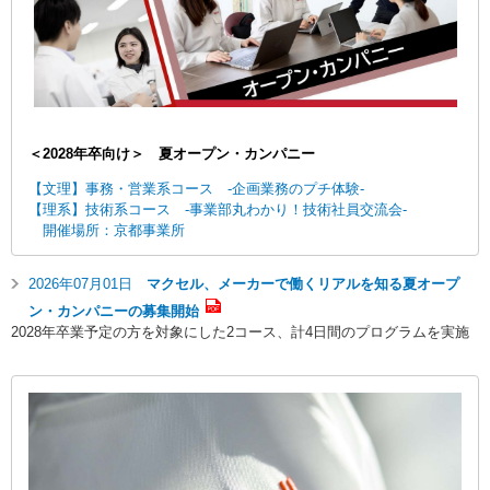
ニ
先
ュ
頭
ー
に
に
戻
移
り
動
ま
し
す
＜2028年卒向け＞ 夏オープン・カンパニー
ま
す
【文理】事務・営業系コース -企画業務のプチ体験‐
ペ
【理系】技術系コース -事業部丸わかり！技術社員交流会-
ー
開催場所：京都事業所
ジ
本
2026年07月01日
マクセル、メーカーで働くリアルを知る夏オープ
文
に
ン・カンパニーの募集開始
移
2028年卒業予定の方を対象にした2コース、計4日間のプログラムを実施
動
し
ま
す
フ
ッ
タ