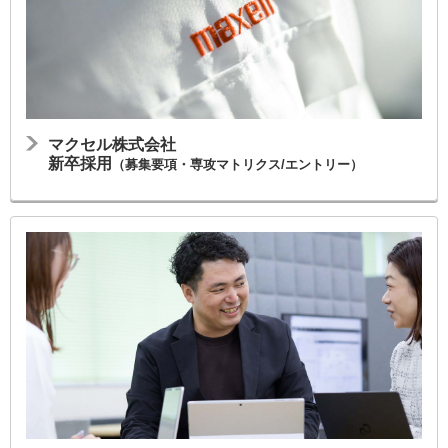
ー
情
報
に
移
動
し
ま
マクセル株式会社
す
新卒採用
（募集要項・専攻マトリクス/エントリー）