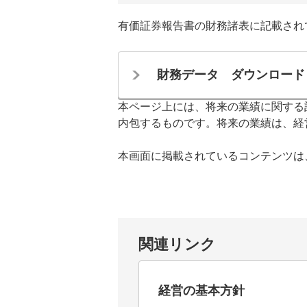
ト
す
有価証券報告書の財務諸表に記載されて
内
ペ
共
ー
通
ジ
財務データ ダウンロード
メ
の
ニ
先
本ページ上には、将来の業績に関する
ュ
頭
内包するものです。将来の業績は、経
ー
に
に
戻
本画面に掲載されているコンテンツは
移
り
動
ま
し
す
ま
す
関連リンク
ペ
ー
ジ
経営の基本方針
本