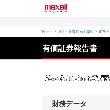
ペ
ペ
ー
ー
ジ
ジ
内
の
を
終
Home
株主・投資家向け情報
IRラ
移
わ
動
り
す
で
有価証券報告書
る
す
た
ヘ
め
ッ
の
ダ
リ
ー
ン
情
ク
報
で
に
す
戻
財務データ
サ
り
イ
ま