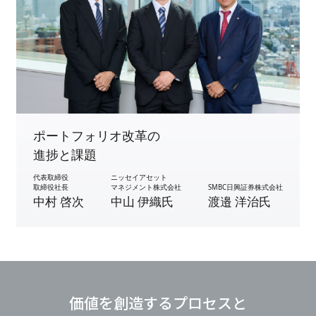
ポートフォリオ改革の
進捗と課題
代表取締役
ニッセイアセット
取締役社長
マネジメント株式会社
SMBC日興証券株式会社
中村 啓次
中山 伊織氏
渡邉 洋治氏
価値を創造するプロセスと