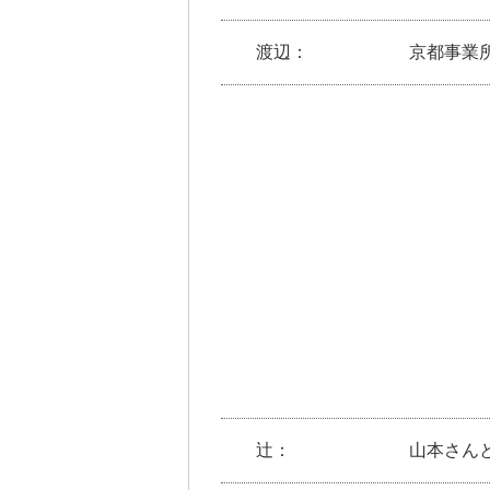
渡辺：
京都事業
辻：
山本さん