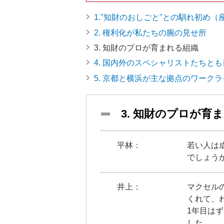
ト
す
1."知財のおしごと"との馴れ初め
内
ペ
2. 権利化が私たちの腕の見せ所
共
ー
通
ジ
3. 知財のプロが育まれる組織
メ
の
4. 国内外のスペシャリストたちと
ニ
先
5. 京都と横浜が主な拠点のワーク
ュ
頭
ー
に
に
戻
3. 知財のプロが育
移
り
動
ま
し
す
平林：
若い人は
ま
でしょう
す
ペ
井上：
マクセルの
ー
くれて、
ジ
1年目は
本
した。