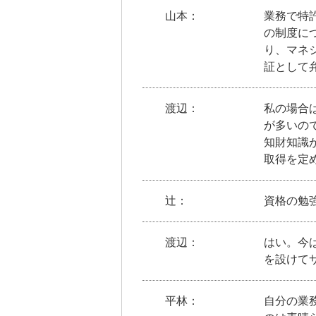
山本：
業務で特
の制度に
り、マネ
証として
渡辺：
私の場合
が多いの
知財知識
取得を定
辻：
資格の勉
渡辺：
はい。今
を設けて
平林：
自分の業