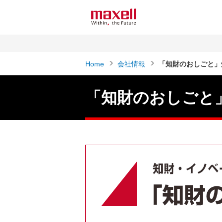
ペ
ペ
ー
ー
ジ
ジ
内
の
を
終
Home
会社情報
「知財のおしごと」
移
わ
動
り
す
で
「知財のおしごと
る
す
た
ヘ
め
ッ
の
ダ
リ
ー
ン
情
ク
報
で
に
す
戻
サ
り
イ
ま