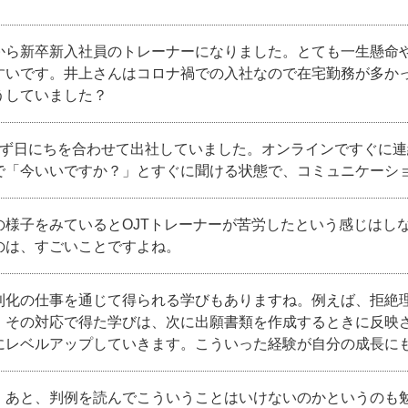
から新卒新入社員のトレーナーになりました。とても一生懸命
すいです。井上さんはコロナ禍での入社なので在宅勤務が多か
うしていました？
必ず日にちを合わせて出社していました。オンラインですぐに
で「今いいですか？」とすぐに聞ける状態で、コミュニケーシ
の様子をみているとOJTトレーナーが苦労したという感じはしな
のは、すごいことですよね。
利化の仕事を通じて得られる学びもありますね。例えば、拒絶
、その対応で得た学びは、次に出願書類を作成するときに反映
にレベルアップしていきます。こういった経験が自分の成長に
。あと、判例を読んでこういうことはいけないのかというのも