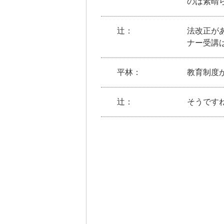
のは素晴
辻：
法改正が
ナー受講
平林：
教育制度
辻：
そうです