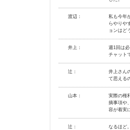
文
に
移
渡辺：
私も今年
動
らやりや
し
ョンはど
ま
す
井上：
週1回は
フ
チャット
ッ
タ
ー
辻：
井上さん
情
て思える
報
に
山本：
実際の権
移
摘事項や
動
容が着実
し
ま
す
辻：
なるほど