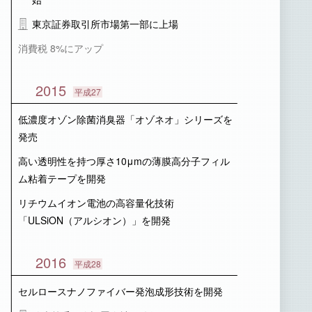
東京証券取引所市場第一部に上場
消費税 8%にアップ
2015
平成27
低濃度オゾン除菌消臭器「オゾネオ」シリーズを
発売
高い透明性を持つ厚さ10μmの薄膜高分子フィル
ム粘着テープを開発
リチウムイオン電池の高容量化技術
「ULSiON（アルシオン）」を開発
2016
平成28
セルロースナノファイバー発泡成形技術を開発