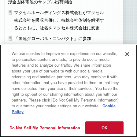
形全固体電池のサンプル出荷開始
マクセルホールディングス株式会社がマクセル
株式会社を吸収合併し、持株会社体制を解消す
るとともに、社名をマクセル株式会社に変更
「国連グローバル・コンパクト」に参加
「TCFD（気候関連財務情報開示タスクフォー
We use cookies to improve your experience on our website,
ス）」提言への賛同を表明
to personalize content and ads, to provide social media
features and to analyze our traffic. We share information
東京オリンピック開催
about your use of our website with our social media,
advertising and analytics partners, who may combine it with
other information that you have provided to them or that they
2022
令和4
have collected from your use of their services. You have the
right to opt-out of our sharing information about you with our
画像処理とエッジAIを融合した、画像認識ソリュ
partners. Please click [Do Not Sell My Personal Information]
to customize your cookie settings on our website.
Cookie
ーション「iXAM Visionシリーズ」誕生
Policy
高容量セラミックパッケージ型全固体電池を製品
化
Do Not Sell My Personal Information
OK
トラックやバス、建設機械向けのHead-Up