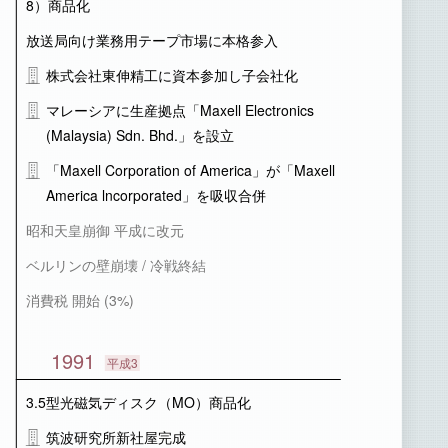
8）商品化
放送局向け業務用テープ市場に本格参入
株式会社東伸精工に資本参加し子会社化
マレーシアに生産拠点「Maxell Electronics
(Malaysia) Sdn. Bhd.」を設立
「Maxell Corporation of America」が「Maxell
America lncorporated」を吸収合併
昭和天皇崩御 平成に改元
ベルリンの壁崩壊 / 冷戦終結
消費税 開始 (3%)
1991
平成3
3.5型光磁気ディスク（MO）商品化
筑波研究所新社屋完成