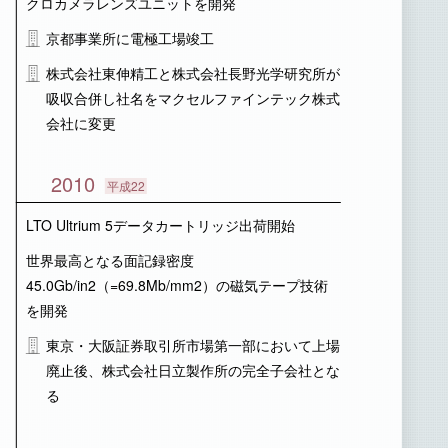
クロカメラレンズユニットを開発
京都事業所に電極工場竣工
株式会社東伸精工と株式会社長野光学研究所が
吸収合併し社名をマクセルファインテック株式
会社に変更
2010
平成22
LTO Ultrium 5データカートリッジ出荷開始
世界最高となる面記録密度
45.0Gb/in2（=69.8Mb/mm2）の磁気テープ技術
を開発
東京・大阪証券取引所市場第一部において上場
廃止後、株式会社日立製作所の完全子会社とな
る