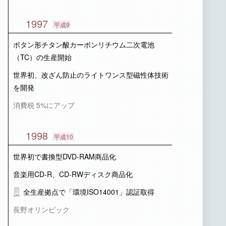
1997
平成9
ボタン形チタン酸カーボンリチウム二次電池
（TC）の生産開始
世界初、改ざん防止のライトワンス型磁性体技術
を開発
消費税 5%にアップ
1998
平成10
世界初で書換型DVD-RAM商品化
音楽用CD-R、CD-RWディスク商品化
全生産拠点で「環境ISO14001」認証取得
長野オリンピック