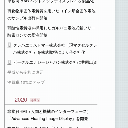
車載向けAR ヘッドアップディスプレイを製品化
硫化物系固体電解質を用いたコイン形全固体電池
のサンプル出荷を開始
弱酸性電解液を採用したガルバニ電池式鉛フリー
酸素センサの受注開始
クレハエラストマー株式会社（現マクセルクレ
ハ株式会社）を株式取得により子会社化
ビークルエナジージャパン株式会社に共同出資
平成から令和に改元
消費税 10%にアップ
2020
令和2
非接触HMI（人間と機械のインターフェース）
「Advanced Floating Image Display」を開発