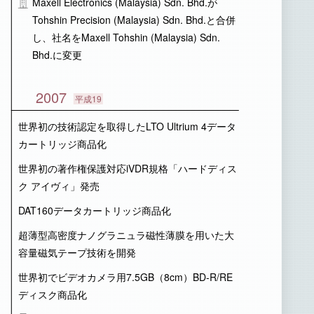
Maxell Electronics (Malaysia) Sdn. Bhd.が
Tohshin Precision (Malaysia) Sdn. Bhd.と合併
し、社名をMaxell Tohshin (Malaysia) Sdn.
Bhd.に変更
2007
平成19
世界初の技術認定を取得したLTO Ultrium 4データ
カートリッジ商品化
世界初の著作権保護対応iVDR規格「ハードディス
ク アイヴィ」発売
DAT160データカートリッジ商品化
超薄型高密度ナノグラニュラ磁性薄膜を用いた大
容量磁気テープ技術を開発
世界初でビデオカメラ用7.5GB（8cm）BD-R/RE
ディスク商品化