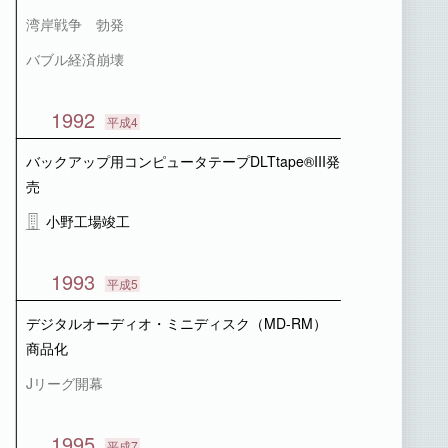
湾岸戦争 勃発
バブル経済崩壊
1992
平成4
バックアップ用コンピュータテープDLTtape®III発
売
小野工場竣工
1993
平成5
デジタルオーディオ・ミニディスク（MD-RM）
商品化
Jリーグ開幕
1995
平成7