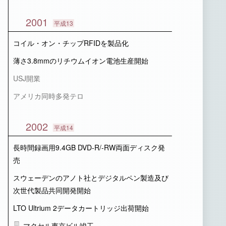
2001
平成13
コイル・オン・チップRFIDを製品化
薄さ3.8mmのリチウムイオン電池生産開始
USJ開業
アメリカ同時多発テロ
2002
平成14
長時間録画用9.4GB DVD-R/-RW両面ディスク発
売
スウェーデンのアノト社とデジタルペン製造及び
次世代製品共同開発開始
LTO Ultrium 2データカートリッジ出荷開始
マクセル東京ビル竣工