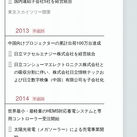
国内連結子会社5社を経営統合
東京スカイツリー開業
2013
平成25
中国向けプロジェクターの累計出荷100万台達成
日立マクセルエナジー株式会社を経営統合
日立コンシューマエレクトロニクス株式会社と
の吸収分割に伴い、株式会社日立情映テックお
よび日立数字映像（中国）有限公司を子会社化
2014
平成26
世界最小・最軽量のHEMS対応蓄電システムと専
用コントローラー受注開始
太陽光発電（メガソーラー）による売電事業開
始