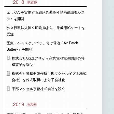
2018
平成30
エッジAIを実現する組込み型高性能画像認識シス
テムを開発
独立行政法人国立印刷局より、旅券用ICシートを
受注
医療・ヘルスケアパッチ向け電池「Air Patch
Battery」を開発
株式会社GSユアサから産業電池電源関連の特
機事業を譲受
株式会社泉精器製作所（現マクセルイズミ株式
会社）を株式取得により子会社化
宇部マクセル京都株式会社を設立
2019
令和元