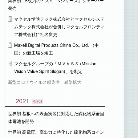
業界初、6枚刃のイズミ「Vシリーズ」シェーバー
発売
マクセル情映テック株式会社とマクセルシステ
ムテック株式会社が合併しマクセルフロンティ
ア株式会社に社名変更
Maxell Digital Products China Co., Ltd. （中
国）の新工場を竣工
マクセルグループの「ＭＶＶＳＳ (Mission
Vision Value Spirit Slogan)」を制定
新型コロナウイルス感染症 感染拡大
2021
令和3
世界初 基板への表面実装に対応した硫化物系全固
体電池を開発
世界初 高電圧、高出力に特化した硫化物系コイン