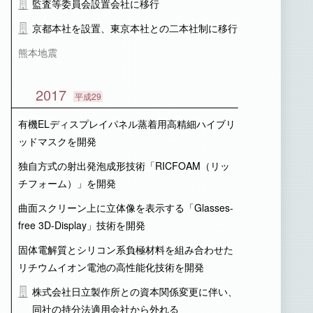
監査等委員会設置会社に移行
京都本社を設置、東京本社との二本社制に移行
熊本地震
2017
平成29
有機ELディスプレイパネル蒸着用高精細ハイブリ
ッドマスクを開発
独自方式の射出発泡成形技術「RICFOAM（リッ
チフォーム）」を開発
曲面スクリーン上に立体像を表示する「Glasses-
free 3D-Display」技術を開発
固体電解質とシリコン系負極材料を組み合わせた
リチウムイオン電池の高性能化技術を開発
株式会社日立製作所との資本関係変更に伴い、
同社の持分法適用会社から外れる