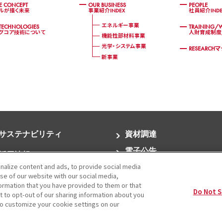
E CONCEPT
OUR BUSINESS
PEOPLE
ルが描く未来
事業紹介INDEX
社員紹介INDE
エネルギー事業
TECHNOLOGIES
TRAINING/W
グコア技術について
人財育成制度
機能性部材料事業
光学・システム事業
RESEARCH
新事業
サステナビリティ
資材調達
電子公告
採用情報
alize content and ads, to provide social media
サイトマップ
use of our website with our social media,
お問い合わせ
formation that you have provided to them or that
Do Not S
t to opt-out of our sharing information about you
 to customize your cookie settings on our
て