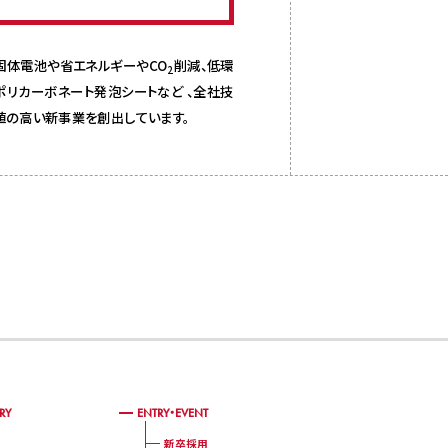
固体電池や省エネルギーやCO
削減、低環
2
リカーボネート発泡シートなど 、全社技
値の高い新事業を創出しています。
RY
ENTRY・EVENT
新卒採用